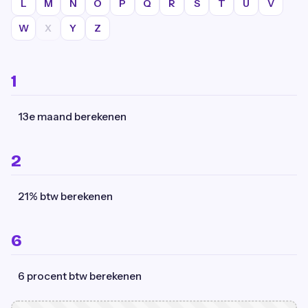
L
M
N
O
P
Q
R
S
T
U
V
W
X
Y
Z
1
13e maand berekenen
2
21% btw berekenen
6
6 procent btw berekenen