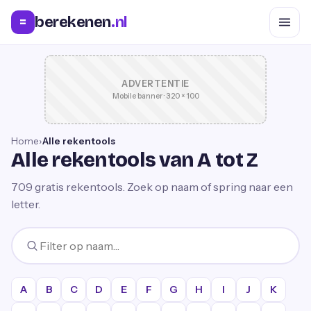
berekenen
.nl
=
ADVERTENTIE
Mobile banner · 320 × 100
Home
›
Alle rekentools
Alle rekentools van A tot Z
709
gratis rekentools. Zoek op naam of spring naar een
letter.
A
B
C
D
E
F
G
H
I
J
K