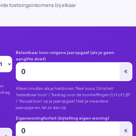
eide toetsingsinkomens bij elkaar
Belastbaar loon volgens jaaropgaaf (als je geen
aangifte doet)
€
e
en
Alleen invullen als je hierboven 'Nee' koos. Dit is het
bedrag
'belastbaar loon' / 'bedrag voor de loonheffingen (LH of LB)'
/ 'fiscaal loon' op je jaaropgaaf. Heb je meerdere
jaaropgaven, tel ze dan op.
Eigenwoningforfait (bijtelling eigen woning)
€