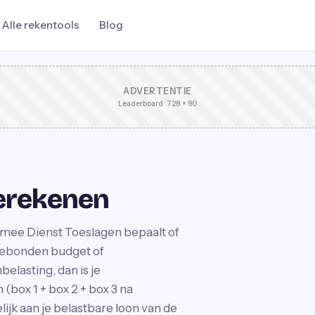
Alle rekentools
Blog
ADVERTENTIE
Leaderboard · 728 × 90
erekenen
mee Dienst Toeslagen bepaalt of
dgebonden budget of
elasting, dan is je
(box 1 + box 2 + box 3 na
lijk aan je belastbare loon van de