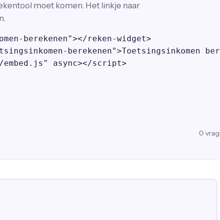
ekentool moet komen. Het linkje naar
n.
omen-berekenen"></reken-widget>

tsingsinkomen-berekenen">Toetsingsinkomen ber
/embed.js" async></script>
0
vra