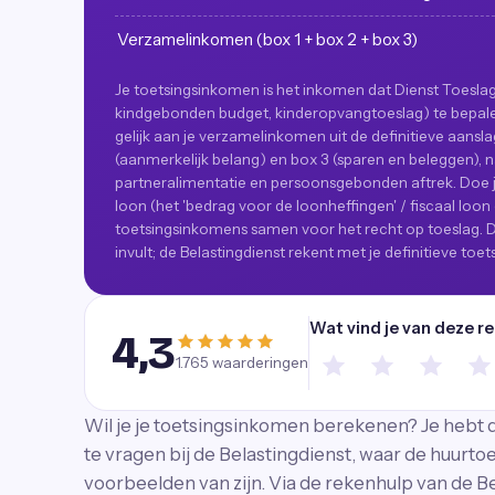
Verzamelinkomen (box 1 + box 2 + box 3)
Je toetsingsinkomen is het inkomen dat Dienst Toeslag
kindgebonden budget, kinderopvangtoeslag) te bepalen
gelijk aan je verzamelinkomen uit de definitieve aansl
(aanmerkelijk belang) en box 3 (sparen en beleggen), 
partneralimentatie en persoonsgebonden aftrek. Doe je 
loon (het 'bedrag voor de loonheffingen' / fiscaal loon 
toetsingsinkomens samen voor het recht op toeslag. Dez
invult; de Belastingdienst rekent met je definitieve toe
Wat vind je van deze r
4,3
1.765
waarderingen
Wil je je toetsingsinkomen berekenen? Je hebt d
te vragen bij de Belastingdienst, waar de huurt
voorbeelden van zijn. Via de rekenhulp van de Be