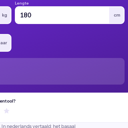
Lengte
kg
cm
jaar
kentool?
 In nederlands vertaald: het basaal