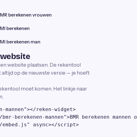
MR berekenen vrouwen
MI berekenen
MI berekenen man
 website
igen website plaatsen. De rekentool
altijd op de nieuwste versie — je hoeft
ekentool moet komen. Het linkje naar
n.
n-mannen"></reken-widget>

/bmr-berekenen-mannen">BMR berekenen mannen o
/embed.js" async></script>