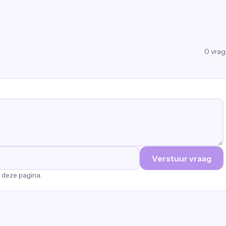
0
vra
Verstuur vraag
p deze pagina.