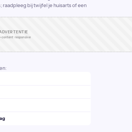
raadpleeg bij twijfel je huisarts of een
ADVERTENTIE
-content · responsive
en:
dag