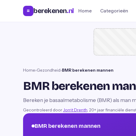
berekenen
.nl
=
Home
Categorieën
Home
›
Gezondheid
›
BMR berekenen mannen
BMR berekenen ma
Bereken je basaalmetabolisme (BMR) als man met
Gecontroleerd door
Jorrit Drenth
, 20+ jaar financiële dien
BMR berekenen mannen