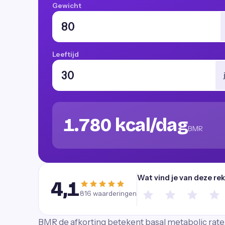
Gewicht
Leeftijd
1.780 kcal/dag
BMR
Wat vind je van deze re
4,1
816
waarderingen
BMR de afkorting betekent basal metabolic rate.