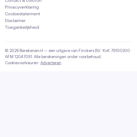
Contact & colofon
Privacyverklaring
Cookiestatement
Disclaimer
Toegankelijkheid
© 2026
Berekenen.nl
— een uitgave van
Finckers B.V.
· KvK
76100200
·
AFM
12047091
. Alle berekeningen onder voorbehoud.
Cookievoorkeuren
·
Adverteren