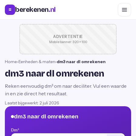
berekenen
.nl
=
ADVERTENTIE
Mobile banner · 320 × 100
Home
›
Eenheden & maten
›
dm3 naar dl omrekenen
dm3 naar dl omrekenen
Reken eenvoudig dm³ om naar deciliter. Vul een waarde
in en zie direct het resultaat.
Laatst bijgewerkt:
2 juli 2026
dm3 naar dl omrekenen
Dm³