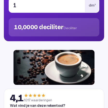
dm³
10,0000 deciliter
Deciliter
4,1
1.017
waarderingen
Wat vind je van deze rekentool?