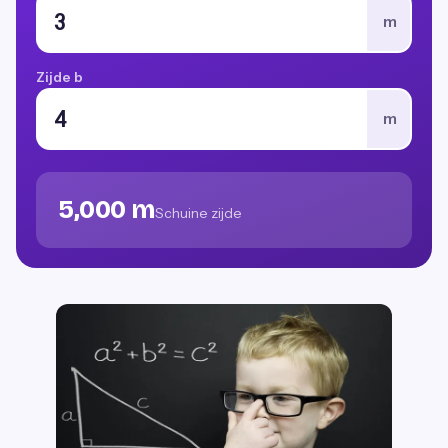
m
Zijde b
m
5,000 m
Schuine zijde