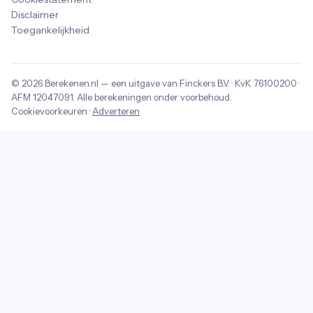
Disclaimer
Toegankelijkheid
© 2026
Berekenen.nl
— een uitgave van
Finckers B.V.
· KvK
76100200
·
AFM
12047091
. Alle berekeningen onder voorbehoud.
Cookievoorkeuren
·
Adverteren