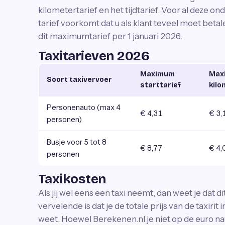
kilometertarief en het tijdtarief. Voor al deze 
tarief voorkomt dat u als klant teveel moet betal
dit maximumtarief per 1 januari 2026.
Taxitarieven 2026
Maximum
Max
Soort taxivervoer
starttarief
kilo
Personenauto (max 4
€ 4,31
€ 3,
personen)
Busje voor 5 tot 8
€ 8,77
€ 4,
personen
Taxikosten
Als jij wel eens een taxi neemt, dan weet je dat d
vervelende is dat je de totale prijs van de taxiri
weet. Hoewel Berekenen.nl je niet op de euro nau