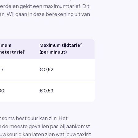
onderdelen geldt een maximumtarief. Dit
en. Wij gaan in deze berekening uit van
imum
Maximum tijdtarief
metertarief
(per minuut)
17
€ 0,52
00
€ 0,59
it soms best duur kan zijn. Het
t in de meeste gevallen pas bij aankomst
wkeurig kan laten zien wat jouw taxirit