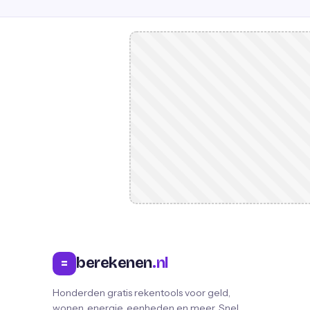
berekenen
.nl
=
Honderden gratis rekentools voor geld,
wonen, energie, eenheden en meer. Snel,