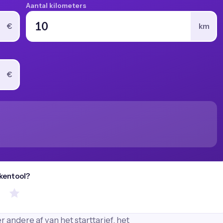
Aantal kilometers
€
km
€
ekentool?
 andere af van het starttarief, het