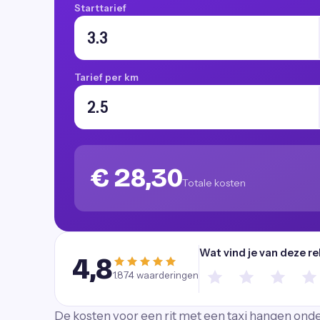
Starttarief
Tarief per km
€ 28,30
Totale kosten
Wat vind je van deze r
4,8
1.874
waarderingen
De kosten voor een rit met een taxi hangen onder