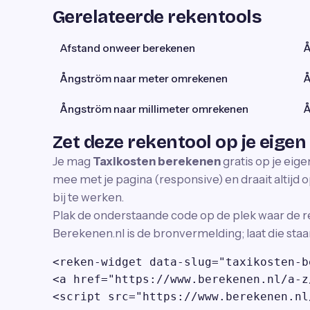
Gerelateerde rekentools
Afstand onweer berekenen
Å
Ångström naar meter omrekenen
Å
Ångström naar millimeter omrekenen
Å
Zet deze rekentool op je eigen
Je mag
Taxikosten berekenen
gratis op je eig
mee met je pagina (responsive) en draait altijd o
bij te werken.
Plak de onderstaande code op de plek waar de r
Berekenen.nl is de bronvermelding; laat die staa
<reken-widget data-slug="taxikosten-b
<a href="https://www.berekenen.nl/a-z
<script src="https://www.berekenen.nl