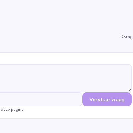
0
vra
Verstuur vraag
p deze pagina.