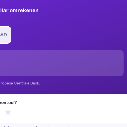
ollar omrekenen
CAD
uropese Centrale Bank.
kentool?