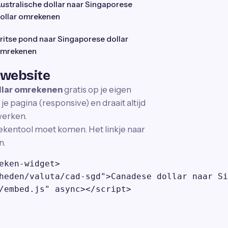
ustralische dollar naar Singaporese
ollar omrekenen
ritse pond naar Singaporese dollar
mrekenen
 website
llar omrekenen
gratis op je eigen
e pagina (responsive) en draait altijd
 werken.
ekentool moet komen. Het linkje naar
n.
eken-widget>

heden/valuta/cad-sgd">Canadese dollar naar Si
/embed.js" async></script>