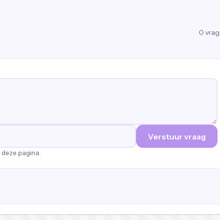
0
vra
Verstuur vraag
p deze pagina.