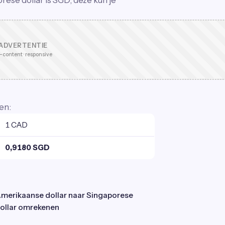
ese dollar is SGD, deze kun je
ADVERTENTIE
-content · responsive
en:
1 CAD
0,9180 SGD
merikaanse dollar naar Singaporese
ollar omrekenen