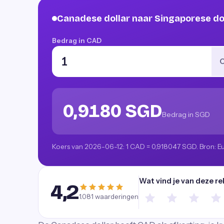
Canadese dollar naar Singaporese d
Bedrag in CAD
0,9180 SGD
Bedrag in SGD
Koers van 2026-06-12: 1 CAD = 0,918047 SGD. Bron: E
Wat vind je van deze re
4,2
1.081
waarderingen