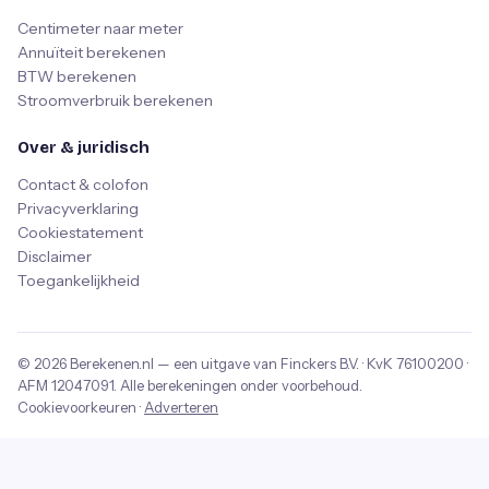
Centimeter naar meter
Annuïteit berekenen
BTW berekenen
Stroomverbruik berekenen
Over & juridisch
Contact & colofon
Privacyverklaring
Cookiestatement
Disclaimer
Toegankelijkheid
© 2026
Berekenen.nl
— een uitgave van
Finckers B.V.
· KvK
76100200
·
AFM
12047091
. Alle berekeningen onder voorbehoud.
Cookievoorkeuren
·
Adverteren