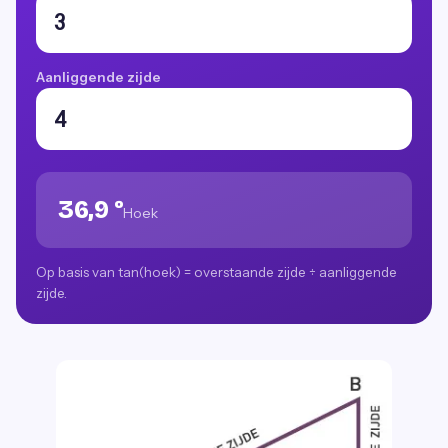
Aanliggende zijde
36,9 °
Hoek
Op basis van tan(hoek) = overstaande zijde ÷ aanliggende
zijde.