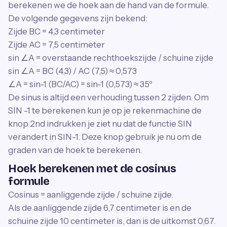
berekenen we de hoek aan de hand van de formule.
De volgende gegevens zijn bekend:
Zijde BC = 4,3 centimeter
Zijde AC = 7,5 centimeter
sin ∠A = overstaande rechthoekszijde / schuine zijde
sin ∠A = BC (4,3) / AC (7,5) ≈ 0,573
∠A = sin-1 (BC/AC) = sin-1 (0,573) ≈ 35º
De sinus is altijd een verhouding tussen 2 zijden. Om
SIN -1 te berekenen kun je op je rekenmachine de
knop 2nd indrukken je ziet nu dat de functie SIN
verandert in SIN-1. Deze knop gebruik je nu om de
graden van de hoek te berekenen.
Hoek berekenen met de cosinus
formule
Cosinus = aanliggende zijde / schuine zijde.
Als de aanliggende zijde 6,7 centimeter is en de
schuine zijde 10 centimeter is, dan is de uitkomst 0,67.