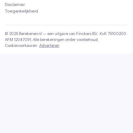
Disclaimer
Toegankelijkheid
© 2026
Berekenen.nl
— een uitgave van
Finckers B.V.
· KvK
76100200
·
AFM
12047091
. Alle berekeningen onder voorbehoud.
Cookievoorkeuren
·
Adverteren