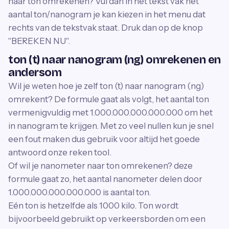
naar ton omrekenen? Vul dan in het tekst vak het
aantal ton/nanogram je kan kiezen in het menu dat
rechts van de tekstvak staat. Druk dan op de knop
"BEREKEN NU".
ton (t) naar nanogram (ng) omrekenen en
andersom
Wil je weten hoe je zelf ton (t) naar nanogram (ng)
omrekent? De formule gaat als volgt, het aantal ton
vermenigvuldig met 1.000.000.000.000.000 om het
in nanogram te krijgen. Met zo veel nullen kun je snel
een fout maken dus gebruik voor altijd het goede
antwoord onze reken tool.
Of wil je nanometer naar ton omrekenen? deze
formule gaat zo, het aantal nanometer delen door
1.000.000.000.000.000 is aantal ton.
Eén ton is hetzelfde als 1000 kilo. Ton wordt
bijvoorbeeld gebruikt op verkeersborden om een