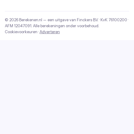
© 2026
Berekenen.nl
— een uitgave van
Finckers B.V.
· KvK
76100200
·
AFM
12047091
. Alle berekeningen onder voorbehoud.
Cookievoorkeuren
·
Adverteren