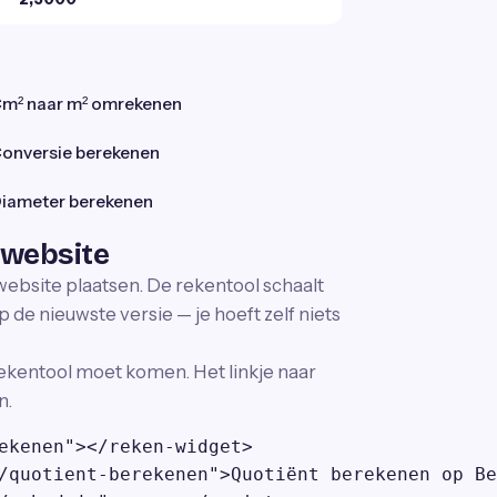
m² naar m² omrekenen
onversie berekenen
iameter berekenen
 website
 website plaatsen. De rekentool schaalt
p de nieuwste versie — je hoeft zelf niets
ekentool moet komen. Het linkje naar
n.
ekenen"></reken-widget>

/quotient-berekenen">Quotiënt berekenen op Be