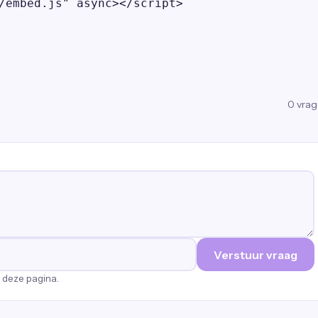
/embed.js" async></script>
0
vra
Verstuur vraag
p deze pagina.