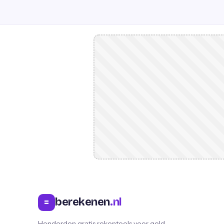
berekenen
.nl
=
Honderden gratis rekentools voor geld,