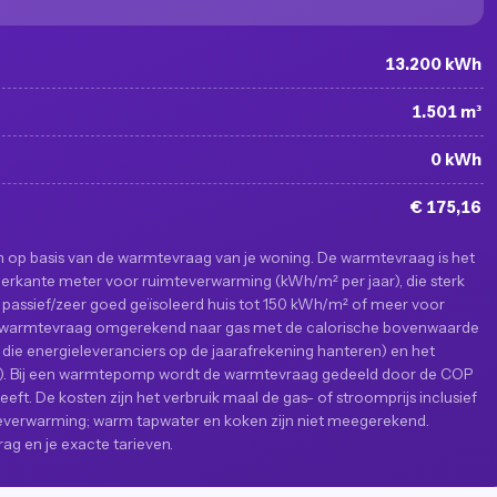
13.200 kWh
1.501 m³
0 kWh
€ 175,16
n op basis van de warmtevraag van je woning. De warmtevraag is het
rkante meter voor ruimteverwarming (kWh/m² per jaar), die sterk
 passief/zeer goed geïsoleerd huis tot 150 kWh/m² of meer voor
 de warmtevraag omgerekend naar gas met de calorische bovenwaarde
die energieleveranciers op de jaarafrekening hanteren) en het
%). Bij een warmtepomp wordt de warmtevraag gedeeld door de COP
t. De kosten zijn het verbruik maal de gas- of stroomprijs inclusief
imteverwarming; warm tapwater en koken zijn niet meegerekend.
ag en je exacte tarieven.