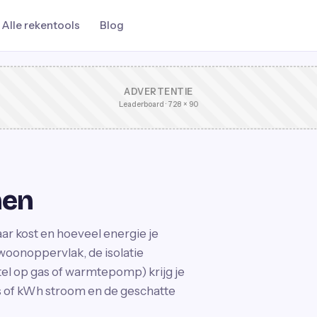
Alle rekentools
Blog
ADVERTENTIE
Leaderboard · 728 × 90
nen
ar kost en hoeveel energie je
woonoppervlak, de isolatie
el op gas of warmtepomp) krijg je
as of kWh stroom en de geschatte