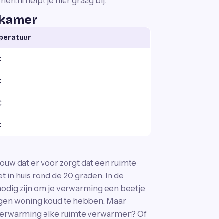
n.nl helpt je hier graag bij.
 kamer
peratuur
C
C
C
C
ouw dat er voor zorgt dat een ruimte
n huis rond de 20 graden. In de
nodig zijn om je verwarming een beetje
 eigen woning koud te hebben. Maar
verwarming elke ruimte verwarmen? Of