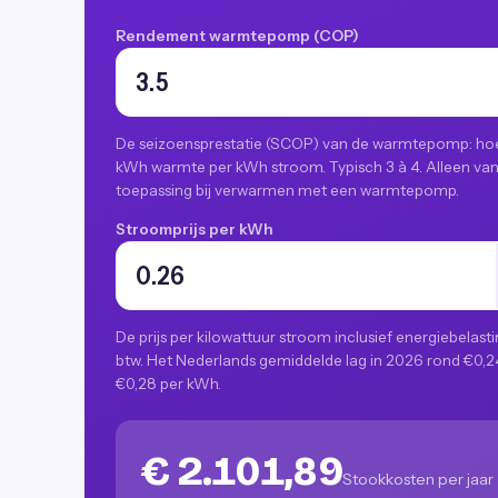
Rendement warmtepomp (COP)
De seizoensprestatie (SCOP) van de warmtepomp: ho
kWh warmte per kWh stroom. Typisch 3 à 4. Alleen va
toepassing bij verwarmen met een warmtepomp.
Stroomprijs per kWh
De prijs per kilowattuur stroom inclusief energiebelast
btw. Het Nederlands gemiddelde lag in 2026 rond €0,2
€0,28 per kWh.
€ 2.101,89
Stookkosten per jaar