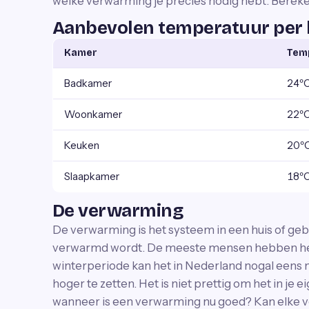
welke verwarming je precies nodig hebt. Berekene
Aanbevolen temperatuur per
Kamer
Tem
Badkamer
24º
Woonkamer
22º
Keuken
20º
Slaapkamer
18º
De verwarming
De verwarming is het systeem in een huis of geb
verwarmd wordt. De meeste mensen hebben het i
winterperiode kan het in Nederland nogal eens 
hoger te zetten. Het is niet prettig om het in je
wanneer is een verwarming nu goed? Kan elke 