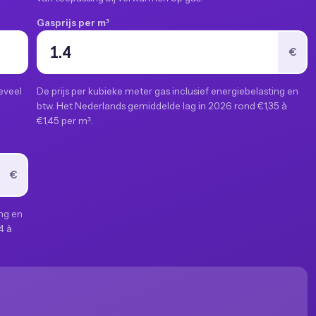
Gasprijs per m³
€
eveel
De prijs per kubieke meter gas inclusief energiebelasting en
n
btw. Het Nederlands gemiddelde lag in 2026 rond €1,35 à
€1,45 per m³.
€
ing en
4 à