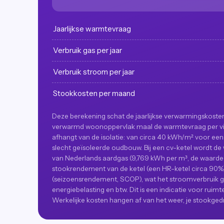
Jaarlijkse warmtevraag
Verbruik gas per jaar
Verbruik stroom per jaar
Stookkosten per maand
Deze berekening schat de jaarlijkse verwarmingskoste
verwarmd woonoppervlak maal de warmtevraag per vie
afhangt van de isolatie: van circa 40 kWh/m² voor een
slecht geïsoleerde oudbouw. Bij een cv-ketel wordt
van Nederlands aardgas (9,769 kWh per m³, de waarde 
stookrendement van de ketel (een HR-ketel circa 90
(seizoensrendement, SCOP), wat het stroomverbruik geef
energiebelasting en btw. Dit is een indicatie voor ru
Werkelijke kosten hangen af van het weer, je stookgedr