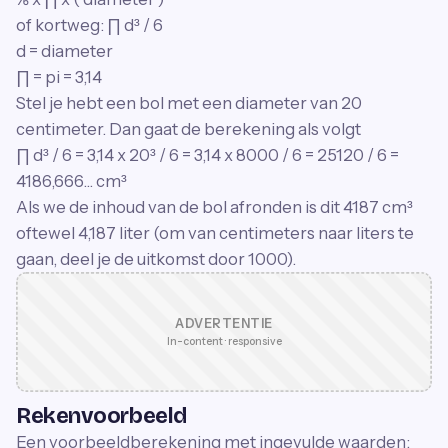
of kortweg: ∏ d³ / 6
d = diameter
∏ = pi = 3,14
Stel je hebt een bol met een diameter van 20
centimeter. Dan gaat de berekening als volgt
∏ d³ / 6 = 3,14 x 20³ / 6 = 3,14 x 8000 / 6 = 25120 / 6 =
4186,666... cm³
Als we de inhoud van de bol afronden is dit 4187 cm³
oftewel 4,187 liter (om van centimeters naar liters te
gaan, deel je de uitkomst door 1000).
ADVERTENTIE
In-content · responsive
Rekenvoorbeeld
Een voorbeeldberekening met ingevulde waarden: