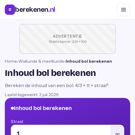
berekenen
.nl
=
ADVERTENTIE
Mobile banner · 320 × 100
Home
›
Wiskunde & meetkunde
›
Inhoud bol berekenen
Inhoud bol berekenen
Bereken de inhoud van een bol: 4/3 × π × straal³.
Laatst bijgewerkt:
2 juli 2026
Inhoud bol berekenen
Straal
m