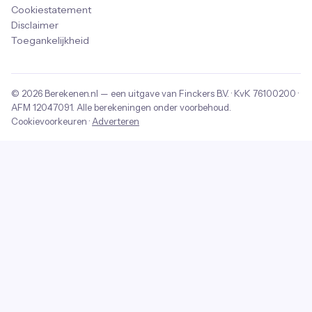
Cookiestatement
Disclaimer
Toegankelijkheid
© 2026
Berekenen.nl
— een uitgave van
Finckers B.V.
· KvK
76100200
·
AFM
12047091
. Alle berekeningen onder voorbehoud.
Cookievoorkeuren
·
Adverteren