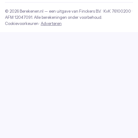
© 2026
Berekenen.nl
— een uitgave van
Finckers B.V.
· KvK
76100200
·
AFM
12047091
. Alle berekeningen onder voorbehoud.
Cookievoorkeuren
·
Adverteren