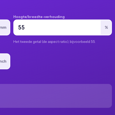
Hoogte/breedte-verhouding
mm
%
Het tweede getal (de aspect ratio), bijvoorbeeld 55.
inch