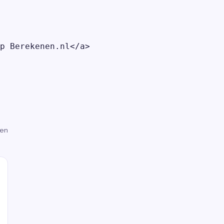
p Berekenen.nl</a>

gen