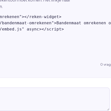
ekentool moet komen. Het linkje naar
n.
mrekenen"></reken-widget>

/bandenmaat-omrekenen">Bandenmaat omrekenen o
/embed.js" async></script>
0
vra