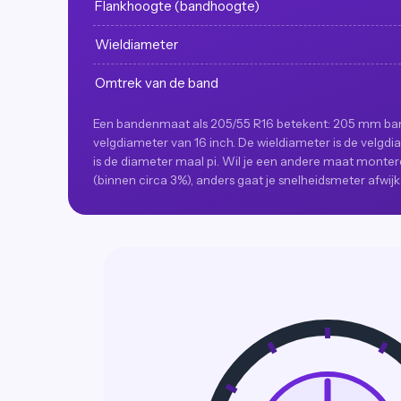
Flankhoogte (bandhoogte)
Wieldiameter
Omtrek van de band
Een bandenmaat als 205/55 R16 betekent: 205 mm ban
velgdiameter van 16 inch. De wieldiameter is de velgd
is de diameter maal pi. Wil je een andere maat montere
(binnen circa 3%), anders gaat je snelheidsmeter afwijk