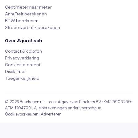
Centimeter naar meter
Annuïteit berekenen
BTW berekenen
Stroomverbruik berekenen
Over & juridisch
Contact & colofon
Privacyverklaring
Cookiestatement
Disclaimer
Toegankelijkheid
© 2026
Berekenen.nl
— een uitgave van
Finckers B.V.
· KvK
76100200
·
AFM
12047091
. Alle berekeningen onder voorbehoud.
Cookievoorkeuren
·
Adverteren