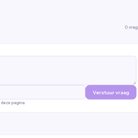
0
vra
Verstuur vraag
p deze pagina.