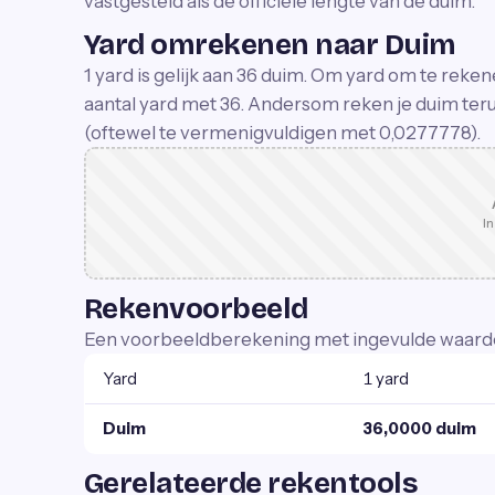
vastgesteld als de officiële lengte van de duim.
Yard omrekenen naar Duim
1 yard is gelijk aan 36 duim. Om yard om te reke
aantal yard met 36. Andersom reken je duim teru
(oftewel te vermenigvuldigen met 0,0277778).
In
Rekenvoorbeeld
Een voorbeeldberekening met ingevulde waard
Yard
1 yard
Duim
36,0000 duim
Gerelateerde rekentools