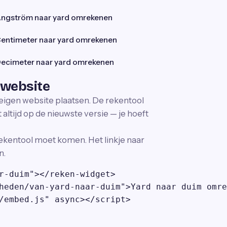
ngström naar yard omrekenen
entimeter naar yard omrekenen
ecimeter naar yard omrekenen
 website
 eigen website plaatsen. De rekentool
altijd op de nieuwste versie — je hoeft
ekentool moet komen. Het linkje naar
n.
r-duim"></reken-widget>

heden/van-yard-naar-duim">Yard naar duim omre
/embed.js" async></script>