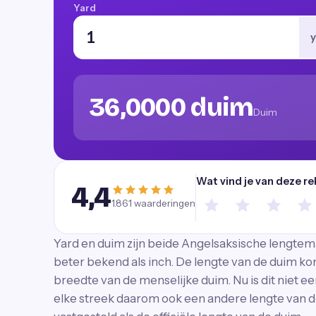
Yard
y
36,0000 duim
Duim
Wat vind je van deze re
4,4
1.861
waarderingen
Yard en duim zijn beide Angelsaksische lengtem
beter bekend als inch. De lengte van de duim kom
breedte van de menselijke duim. Nu is dit niet e
elke streek daarom ook een andere lengte van de