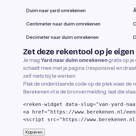
Duim naar yard omrekenen
Å
Centimeter naar duim omrekenen
C
Decimeter naar duim omrekenen
D
Zet deze rekentool op je eigen
Je mag
Yard naar duim omrekenen
gratis op je
schaalt mee met je pagina (responsive) en draait 
zelf niets bij te werken.
Plak de onderstaande code op de plek waar de r
Berekenen.nl is de bronvermelding; laat die staa
<reken-widget data-slug="van-yard-naa
<a href="https://www.berekenen.nl/een
<script src="https://www.berekenen.nl
Kopiëren