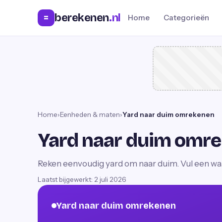
berekenen
.nl
=
Home
Categorieën
Home
›
Eenheden & maten
›
Yard naar duim omrekenen
Yard naar duim omr
Reken eenvoudig yard om naar duim. Vul een waard
Laatst bijgewerkt:
2 juli 2026
Yard naar duim omrekenen