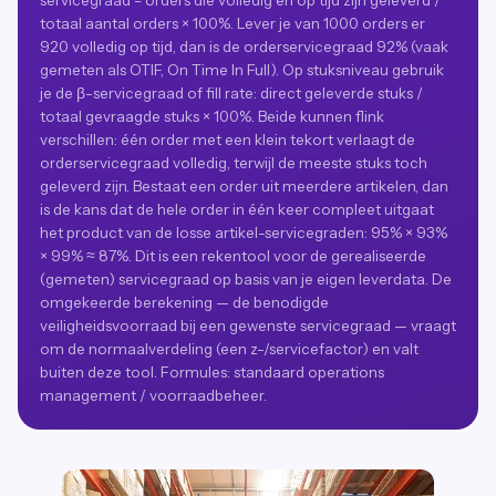
servicegraad = orders die volledig en op tijd zijn geleverd /
totaal aantal orders × 100%. Lever je van 1000 orders er
920 volledig op tijd, dan is de orderservicegraad 92% (vaak
gemeten als OTIF, On Time In Full). Op stuksniveau gebruik
je de β-servicegraad of fill rate: direct geleverde stuks /
totaal gevraagde stuks × 100%. Beide kunnen flink
verschillen: één order met een klein tekort verlaagt de
orderservicegraad volledig, terwijl de meeste stuks toch
geleverd zijn. Bestaat een order uit meerdere artikelen, dan
is de kans dat de hele order in één keer compleet uitgaat
het product van de losse artikel-servicegraden: 95% × 93%
× 99% ≈ 87%. Dit is een rekentool voor de gerealiseerde
(gemeten) servicegraad op basis van je eigen leverdata. De
omgekeerde berekening — de benodigde
veiligheidsvoorraad bij een gewenste servicegraad — vraagt
om de normaalverdeling (een z-/servicefactor) en valt
buiten deze tool. Formules: standaard operations
management / voorraadbeheer.