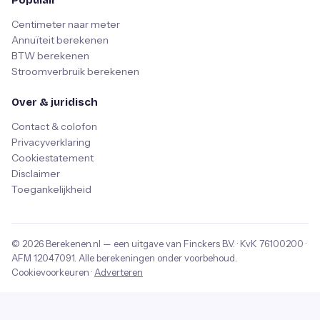
Centimeter naar meter
Annuïteit berekenen
BTW berekenen
Stroomverbruik berekenen
Over & juridisch
Contact & colofon
Privacyverklaring
Cookiestatement
Disclaimer
Toegankelijkheid
© 2026
Berekenen.nl
— een uitgave van
Finckers B.V.
· KvK
76100200
·
AFM
12047091
. Alle berekeningen onder voorbehoud.
Cookievoorkeuren
·
Adverteren