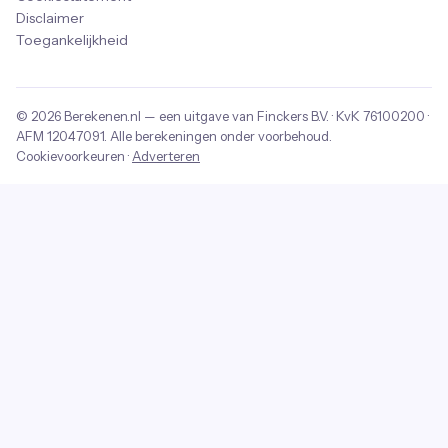
Disclaimer
Toegankelijkheid
© 2026
Berekenen.nl
— een uitgave van
Finckers B.V.
· KvK
76100200
·
AFM
12047091
. Alle berekeningen onder voorbehoud.
Cookievoorkeuren
·
Adverteren