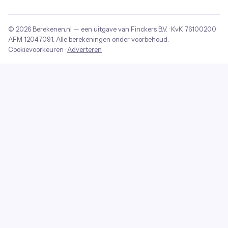
© 2026
Berekenen.nl
— een uitgave van
Finckers B.V.
· KvK
76100200
·
AFM
12047091
. Alle berekeningen onder voorbehoud.
Cookievoorkeuren
·
Adverteren