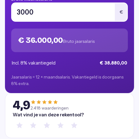
€
€ 36.000,00
Bruto jaarsalaris
Incl. 8% vakantiegeld
€ 38.880,00
Jaarsalaris = 12 × maandsalaris. Vakantiegeld is doorgaans
8% extra.
4,9
2.418
waarderingen
Wat vind je van deze rekentool?