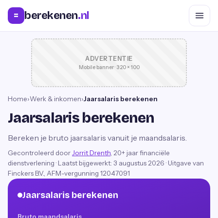
berekenen
.nl
=
ADVERTENTIE
Mobile banner · 320 × 100
Home
›
Werk & inkomen
›
Jaarsalaris berekenen
Jaarsalaris berekenen
Bereken je bruto jaarsalaris vanuit je maandsalaris.
Gecontroleerd door
Jorrit Drenth
, 20+ jaar financiële
dienstverlening
·
Laatst bijgewerkt:
3 augustus 2026
· Uitgave van
Finckers B.V., AFM-vergunning 12047091
Jaarsalaris berekenen
Bruto maandsalaris