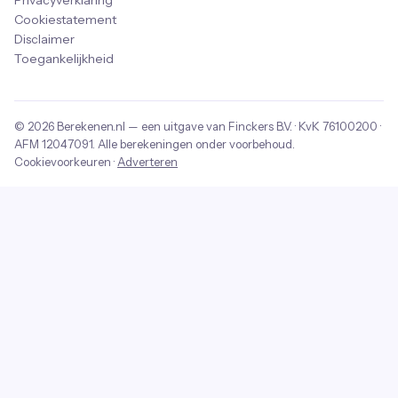
Privacyverklaring
Cookiestatement
Disclaimer
Toegankelijkheid
© 2026
Berekenen.nl
— een uitgave van
Finckers B.V.
· KvK
76100200
·
AFM
12047091
. Alle berekeningen onder voorbehoud.
Cookievoorkeuren
·
Adverteren