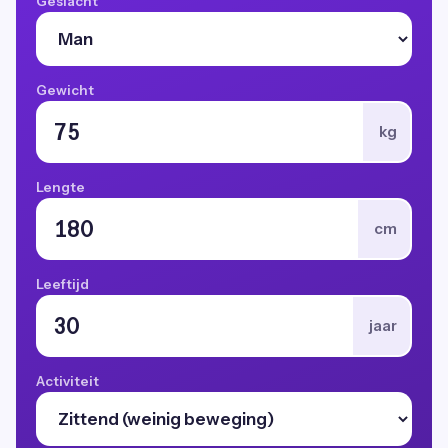
Geslacht
Gewicht
kg
Lengte
cm
Leeftijd
jaar
Activiteit