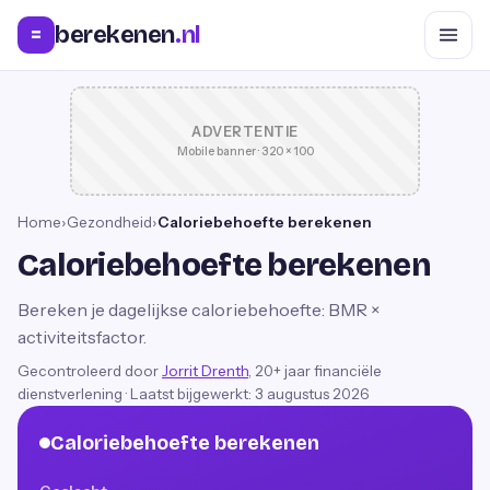
berekenen
.nl
=
ADVERTENTIE
Mobile banner · 320 × 100
Home
›
Gezondheid
›
Caloriebehoefte berekenen
Caloriebehoefte berekenen
Bereken je dagelijkse caloriebehoefte: BMR ×
activiteitsfactor.
Gecontroleerd door
Jorrit Drenth
, 20+ jaar financiële
dienstverlening
·
Laatst bijgewerkt:
3 augustus 2026
Caloriebehoefte berekenen