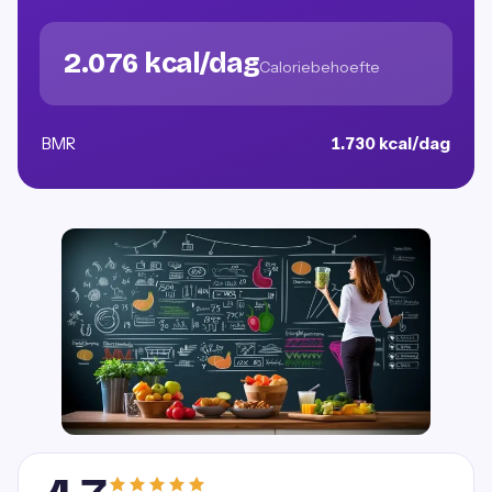
2.076 kcal/dag
Caloriebehoefte
BMR
1.730 kcal/dag