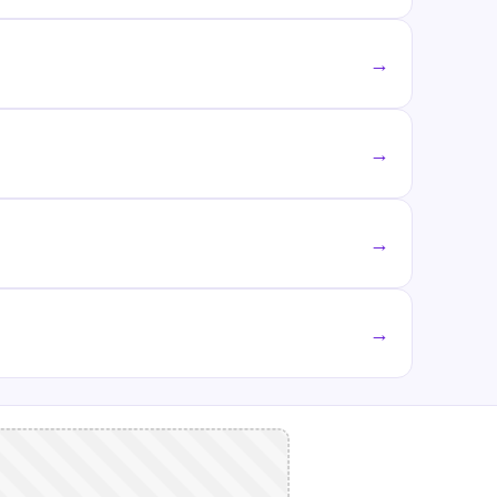
→
→
→
→