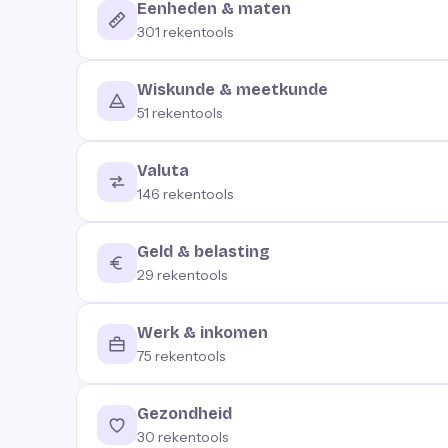
Eenheden & maten
301
rekentools
Wiskunde & meetkunde
51
rekentools
Valuta
146
rekentools
Geld & belasting
29
rekentools
Werk & inkomen
75
rekentools
Gezondheid
30
rekentools