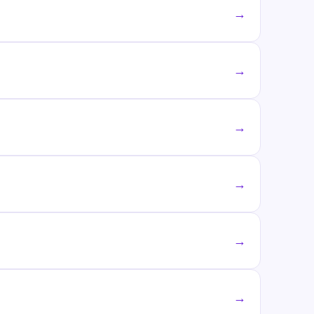
→
→
→
→
→
→