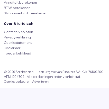
Annuïteit berekenen
BTW berekenen
Stroomverbruik berekenen
Over & juridisch
Contact & colofon
Privacyverklaring
Cookiestatement
Disclaimer
Toegankelijkheid
© 2026
Berekenen.nl
— een uitgave van
Finckers B.V.
· KvK
76100200
·
AFM
12047091
. Alle berekeningen onder voorbehoud.
Cookievoorkeuren
·
Adverteren