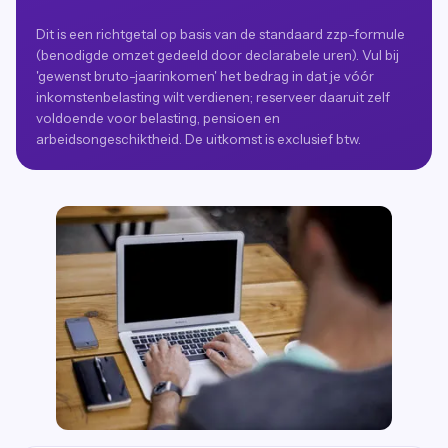
Dit is een richtgetal op basis van de standaard zzp-formule
(benodigde omzet gedeeld door declarabele uren). Vul bij
'gewenst bruto-jaarinkomen' het bedrag in dat je vóór
inkomstenbelasting wilt verdienen; reserveer daaruit zelf
voldoende voor belasting, pensioen en
arbeidsongeschiktheid. De uitkomst is exclusief btw.