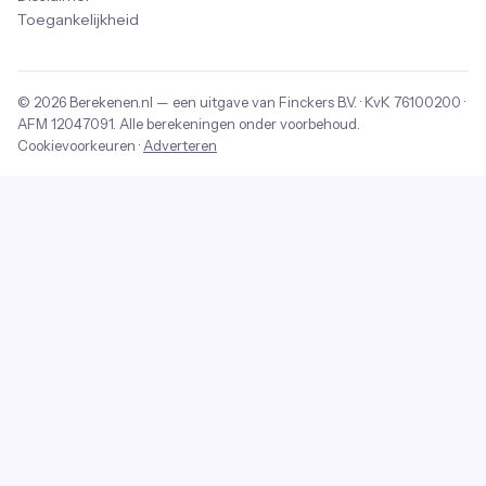
Toegankelijkheid
© 2026
Berekenen.nl
— een uitgave van
Finckers B.V.
· KvK
76100200
·
AFM
12047091
. Alle berekeningen onder voorbehoud.
Cookievoorkeuren
·
Adverteren