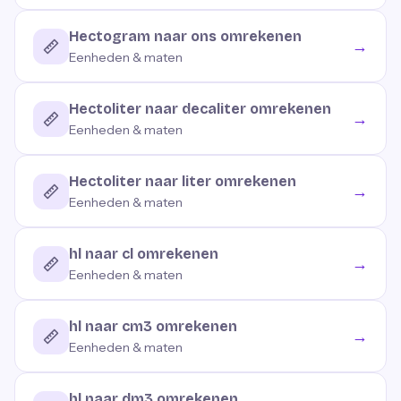
Hectogram naar ons omrekenen
→
Eenheden & maten
Hectoliter naar decaliter omrekenen
→
Eenheden & maten
Hectoliter naar liter omrekenen
→
Eenheden & maten
hl naar cl omrekenen
→
Eenheden & maten
hl naar cm3 omrekenen
→
Eenheden & maten
hl naar dm3 omrekenen