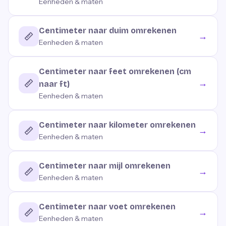
Eenheden & maten
Centimeter naar duim omrekenen
→
Eenheden & maten
Centimeter naar feet omrekenen (cm
→
naar ft)
Eenheden & maten
Centimeter naar kilometer omrekenen
→
Eenheden & maten
Centimeter naar mijl omrekenen
→
Eenheden & maten
Centimeter naar voet omrekenen
→
Eenheden & maten