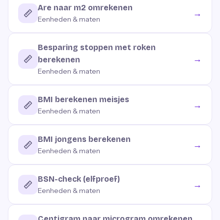
Are naar m2 omrekenen
→
Eenheden & maten
Besparing stoppen met roken
→
berekenen
Eenheden & maten
BMI berekenen meisjes
→
Eenheden & maten
BMI jongens berekenen
→
Eenheden & maten
BSN-check (elfproef)
→
Eenheden & maten
Centigram naar microgram omrekenen