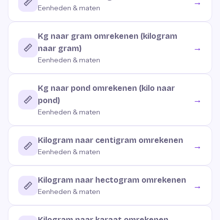
→
Eenheden & maten
Kg naar gram omrekenen (kilogram
→
naar gram)
Eenheden & maten
Kg naar pond omrekenen (kilo naar
→
pond)
Eenheden & maten
Kilogram naar centigram omrekenen
→
Eenheden & maten
Kilogram naar hectogram omrekenen
→
Eenheden & maten
Kilogram naar karaat omrekenen