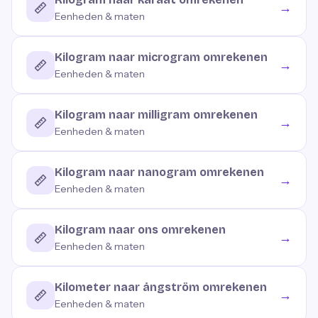
→
Eenheden & maten
Kilogram naar microgram omrekenen
→
Eenheden & maten
Kilogram naar milligram omrekenen
→
Eenheden & maten
Kilogram naar nanogram omrekenen
→
Eenheden & maten
Kilogram naar ons omrekenen
→
Eenheden & maten
Kilometer naar ångström omrekenen
→
Eenheden & maten