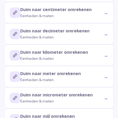
Duim naar centimeter omrekenen
→
Eenheden & maten
Duim naar decimeter omrekenen
→
Eenheden & maten
Duim naar kilometer omrekenen
→
Eenheden & maten
Duim naar meter omrekenen
→
Eenheden & maten
Duim naar micrometer omrekenen
→
Eenheden & maten
Duim naar mijl omrekenen