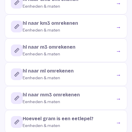
→
Eenheden & maten
hl naar km3 omrekenen
→
Eenheden & maten
hl naar m3 omrekenen
→
Eenheden & maten
hl naar ml omrekenen
→
Eenheden & maten
hl naar mm3 omrekenen
→
Eenheden & maten
Hoeveel gram is een eetlepel?
→
Eenheden & maten