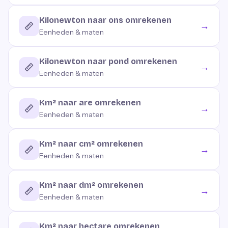
Kilonewton naar ons omrekenen
→
Eenheden & maten
Kilonewton naar pond omrekenen
→
Eenheden & maten
Km² naar are omrekenen
→
Eenheden & maten
Km² naar cm² omrekenen
→
Eenheden & maten
Km² naar dm² omrekenen
→
Eenheden & maten
Km² naar hectare omrekenen