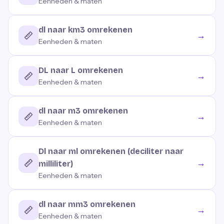
Eenheden & maten
dl naar km3 omrekenen
→
Eenheden & maten
DL naar L omrekenen
→
Eenheden & maten
dl naar m3 omrekenen
→
Eenheden & maten
Dl naar ml omrekenen (deciliter naar
→
milliliter)
Eenheden & maten
dl naar mm3 omrekenen
→
Eenheden & maten