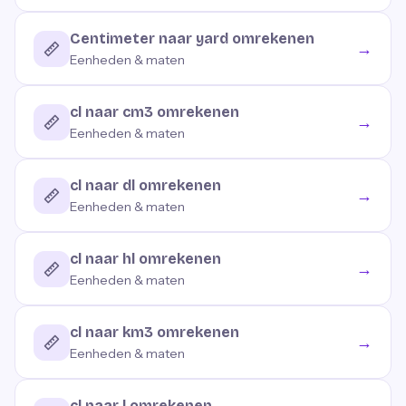
Centimeter naar yard omrekenen
→
Eenheden & maten
cl naar cm3 omrekenen
→
Eenheden & maten
cl naar dl omrekenen
→
Eenheden & maten
cl naar hl omrekenen
→
Eenheden & maten
cl naar km3 omrekenen
→
Eenheden & maten
cl naar l omrekenen