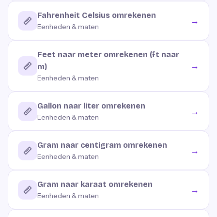
Fahrenheit Celsius omrekenen
→
Eenheden & maten
Feet naar meter omrekenen (ft naar
→
m)
Eenheden & maten
Gallon naar liter omrekenen
→
Eenheden & maten
Gram naar centigram omrekenen
→
Eenheden & maten
Gram naar karaat omrekenen
→
Eenheden & maten