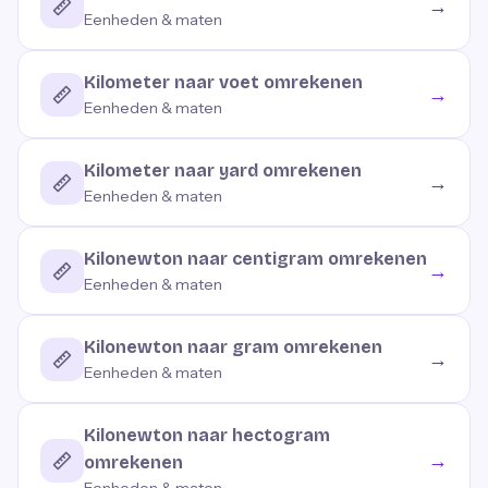
→
Eenheden & maten
Kilometer naar voet omrekenen
→
Eenheden & maten
Kilometer naar yard omrekenen
→
Eenheden & maten
Kilonewton naar centigram omrekenen
→
Eenheden & maten
Kilonewton naar gram omrekenen
→
Eenheden & maten
Kilonewton naar hectogram
→
omrekenen