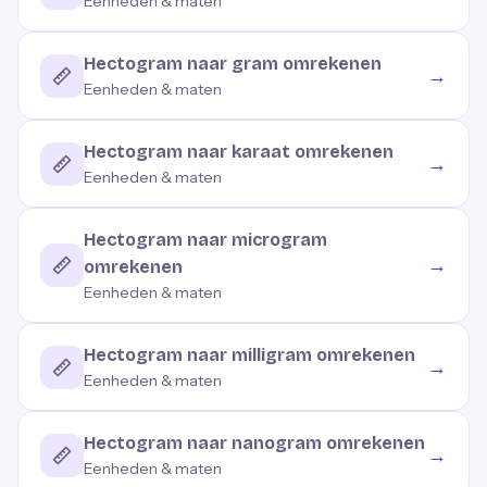
Eenheden & maten
Hectogram naar gram omrekenen
→
Eenheden & maten
Hectogram naar karaat omrekenen
→
Eenheden & maten
Hectogram naar microgram
→
omrekenen
Eenheden & maten
Hectogram naar milligram omrekenen
→
Eenheden & maten
Hectogram naar nanogram omrekenen
→
Eenheden & maten