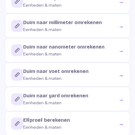
→
Eenheden & maten
Duim naar millimeter omrekenen
→
Eenheden & maten
Duim naar nanometer omrekenen
→
Eenheden & maten
Duim naar voet omrekenen
→
Eenheden & maten
Duim naar yard omrekenen
→
Eenheden & maten
Elfproef berekenen
→
Eenheden & maten