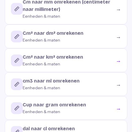
Cm naar mm omrekenen (centimeter
→
naar millimeter)
Eenheden & maten
Cm² naar dm² omrekenen
→
Eenheden & maten
Cm² naar km² omrekenen
→
Eenheden & maten
cm3 naar ml omrekenen
→
Eenheden & maten
Cup naar gram omrekenen
→
Eenheden & maten
dal naar cl omrekenen
→