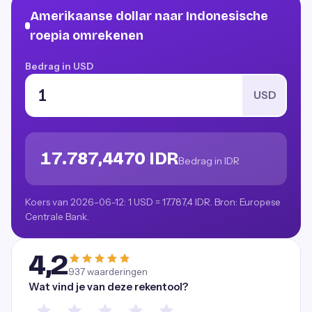
Amerikaanse dollar naar Indonesische
roepia omrekenen
Bedrag in USD
USD
17.787,4470 IDR
Bedrag in IDR
Koers van 2026-06-12: 1 USD = 17.787,4 IDR. Bron: Europese
Centrale Bank.
4,2
937
waarderingen
Wat vind je van deze rekentool?