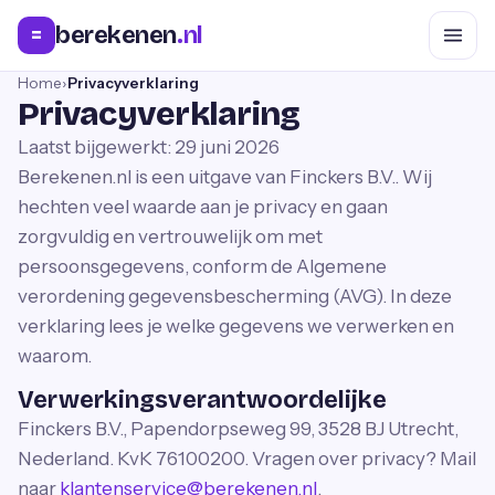
berekenen
.nl
=
Home
›
Privacyverklaring
Privacyverklaring
Laatst bijgewerkt:
29 juni 2026
Berekenen.nl
is een uitgave van
Finckers B.V.
. Wij
hechten veel waarde aan je privacy en gaan
zorgvuldig en vertrouwelijk om met
persoonsgegevens, conform de Algemene
verordening gegevensbescherming (AVG). In deze
verklaring lees je welke gegevens we verwerken en
waarom.
Verwerkingsverantwoordelijke
Finckers B.V.
,
Papendorpseweg 99
,
3528 BJ Utrecht
,
Nederland
. KvK
76100200
. Vragen over privacy? Mail
naar
klantenservice@berekenen.nl
.