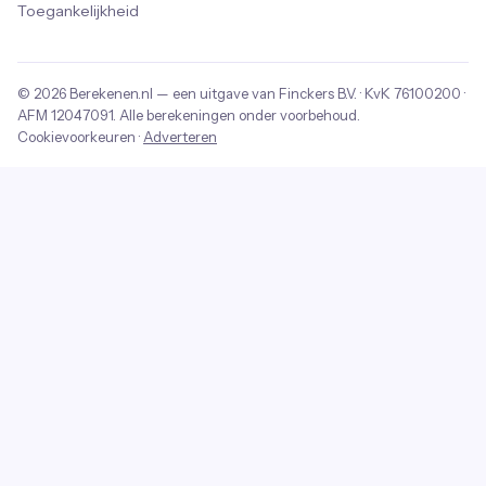
Toegankelijkheid
© 2026
Berekenen.nl
— een uitgave van
Finckers B.V.
· KvK
76100200
·
AFM
12047091
. Alle berekeningen onder voorbehoud.
Cookievoorkeuren
·
Adverteren