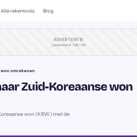
Alle rekentools
Blog
ADVERTENTIE
Leaderboard · 728 × 90
se won omrekenen
naar Zuid-Koreaanse won
-Koreaanse won (KRW) met de