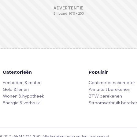
ADVERTENTIE
Billboard · 970 × 250
Categorieën
Populair
Eenheden & maten
Centimeter naar meter
Geld & lenen
Annuïteit berekenen
Wonen & hypotheek
BTW berekenen
Energie & verbruik
Stroomverbruik bereke
00200
· AFM
12047091
. Alle berekeningen onder voorbehoud.