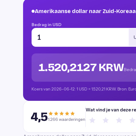
Amerikaanse dollar naar Zuid-Kore
Bedrag in USD
1.520,2127 KRW
Bedra
Koers van 2026-06-12: 1 USD = 1.520,21 KRW. Bron: Eur
Wat vind je van deze r
4,5
1.266
waarderingen