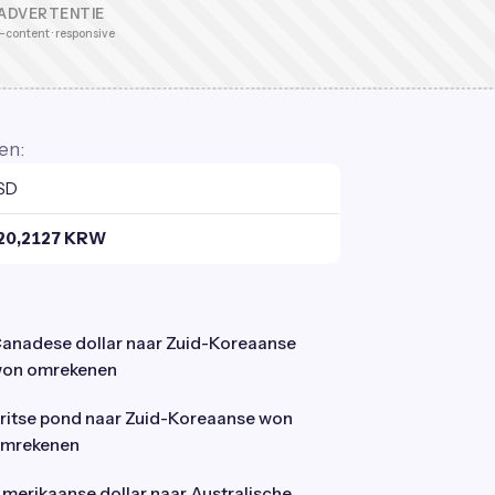
ADVERTENTIE
-content · responsive
en:
SD
520,2127 KRW
anadese dollar naar Zuid-Koreaanse
on omrekenen
ritse pond naar Zuid-Koreaanse won
mrekenen
merikaanse dollar naar Australische