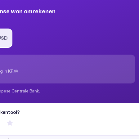
aanse won omrekenen
USD
g in KRW
opese Centrale Bank.
ekentool?