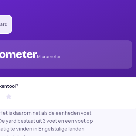
ard
rometer
Micrometer
ekentool?
Het is daarom net als de eenheden voet
De yard bestaat uit 3 voet en een voet op
matig te vinden in Engelstalige landen