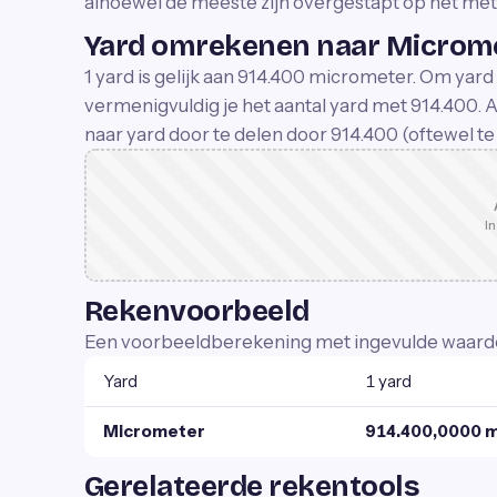
alhoewel de meeste zijn overgestapt op het metr
Yard omrekenen naar Microm
1 yard is gelijk aan 914.400 micrometer. Om ya
vermenigvuldig je het aantal yard met 914.400.
naar yard door te delen door 914.400 (oftewel 
In
Rekenvoorbeeld
Een voorbeeldberekening met ingevulde waard
Yard
1 yard
Micrometer
914.400,0000 
Gerelateerde rekentools