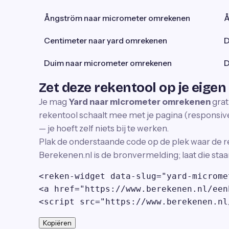
Ångström naar micrometer omrekenen
Å
Centimeter naar yard omrekenen
D
Duim naar micrometer omrekenen
D
Zet deze rekentool op je eigen
Je mag
Yard naar micrometer omrekenen
grat
rekentool schaalt mee met je pagina (responsive)
— je hoeft zelf niets bij te werken.
Plak de onderstaande code op de plek waar de r
Berekenen.nl is de bronvermelding; laat die staa
<reken-widget data-slug="yard-microme
<a href="https://www.berekenen.nl/een
<script src="https://www.berekenen.nl
Kopiëren