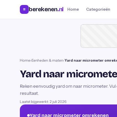
berekenen
.nl
=
Home
Categorieën
Home
›
Eenheden & maten
›
Yard naar micrometer omre
Yard naar micromet
Reken eenvoudig yard om naar micrometer. Vul e
resultaat.
Laatst bijgewerkt:
2 juli 2026
Yard naar micrometer omrekenen