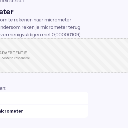
iek stelsel.
eter
rd om te rekenen naar micrometer
 Andersom reken je micrometer terug
te vermenigvuldigen met 0,00000109).
ADVERTENTIE
-content · responsive
en:
micrometer