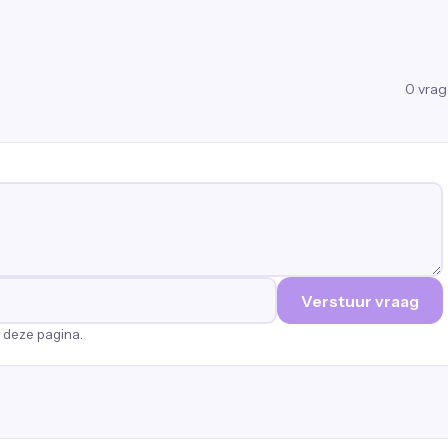
0
vra
Verstuur vraag
p deze pagina.