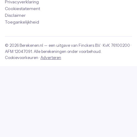
Privacyverklaring
Cookiestatement
Disclaimer
Toegankelijkheid
© 2026
Berekenen.nl
— een uitgave van
Finckers B.V.
· KvK
76100200
·
AFM
12047091
. Alle berekeningen onder voorbehoud.
Cookievoorkeuren
·
Adverteren