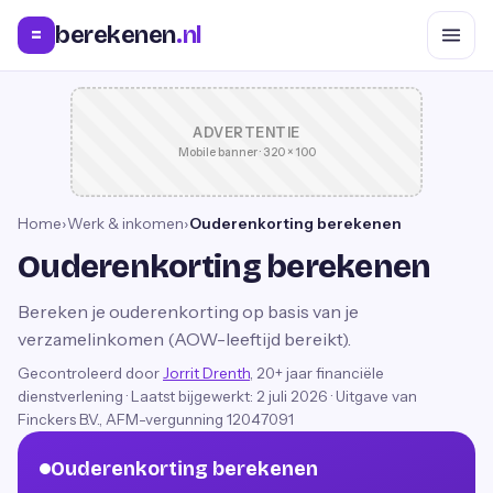
berekenen
.nl
=
ADVERTENTIE
Mobile banner · 320 × 100
Home
›
Werk & inkomen
›
Ouderenkorting berekenen
Ouderenkorting berekenen
Bereken je ouderenkorting op basis van je
verzamelinkomen (AOW-leeftijd bereikt).
Gecontroleerd door
Jorrit Drenth
, 20+ jaar financiële
dienstverlening
·
Laatst bijgewerkt:
2 juli 2026
· Uitgave van
Finckers B.V., AFM-vergunning 12047091
Ouderenkorting berekenen