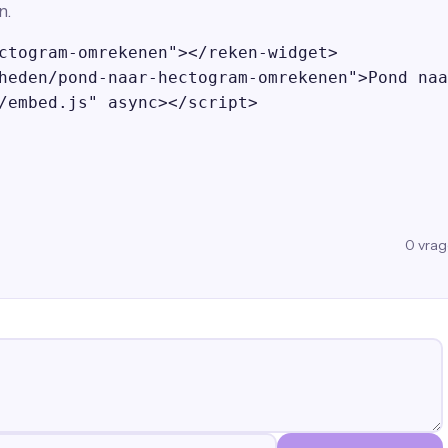
n.
ctogram-omrekenen"></reken-widget>

heden/pond-naar-hectogram-omrekenen">Pond naa
/embed.js" async></script>
0
vra