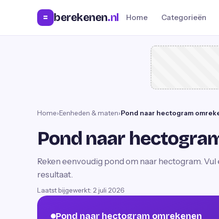
berekenen
.nl
=
Home
Categorieën
Home
›
Eenheden & maten
›
Pond naar hectogram omrek
Pond naar hectogra
Reken eenvoudig pond om naar hectogram. Vul ee
resultaat.
Laatst bijgewerkt:
2 juli 2026
Pond naar hectogram omrekenen