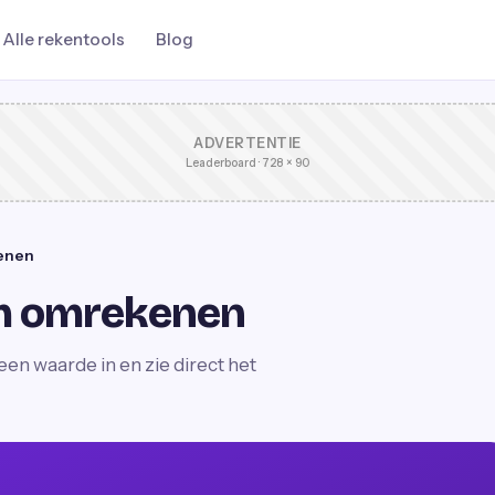
Alle rekentools
Blog
ADVERTENTIE
Leaderboard · 728 × 90
enen
m omrekenen
n waarde in en zie direct het