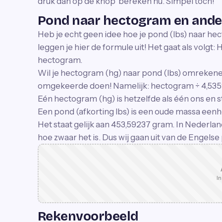
druk dan op de knop 'bereken nu'. Simpel toch!
Pond naar hectogram en an
Heb je echt geen idee hoe je pond (lbs) naar h
leggen je hier de formule uit! Het gaat als volgt:
hectogram.
Wil je hectogram (hg) naar pond (lbs) omrekene
omgekeerde doen! Namelijk: hectogram ÷ 4,5359
Eén hectogram (hg) is hetzelfde als één ons en s
Een pond (afkorting lbs) is een oude massa eenhe
Het staat gelijk aan 453,59237 gram. In Nederlan
hoe zwaar het is. Dus wij gaan uit van de Engelse
In
Rekenvoorbeeld