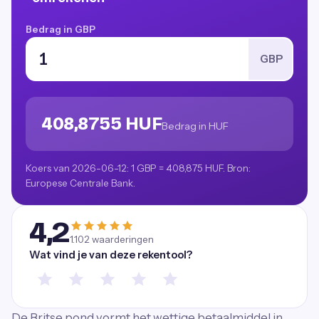
Bedrag in GBP
GBP
408,8755 HUF
Bedrag in HUF
Koers van 2026-06-12: 1 GBP = 408,875 HUF. Bron:
Europese Centrale Bank.
4,2
1.102
waarderingen
Wat vind je van deze rekentool?
De Britse pond vormt het wettige betaalmiddel in