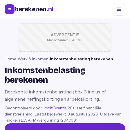
berekenen
.nl
=
ADVERTENTIE
Mobile banner · 320 × 100
Home
›
Werk & inkomen
›
Inkomstenbelasting berekenen
Inkomstenbelasting
berekenen
Bereken je inkomstenbelasting (box 1) inclusief
algemene heffingskorting en arbeidskorting.
Gecontroleerd door
Jorrit Drenth
, 20+ jaar financiële
dienstverlening
·
Laatst bijgewerkt:
3 augustus 2026
· Uitgave van
Finckers B.V., AFM-vergunning 12047091