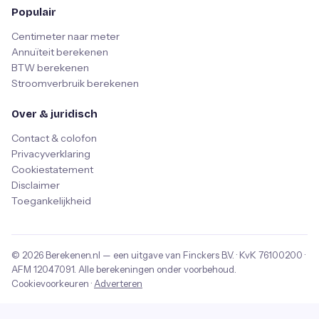
Populair
Centimeter naar meter
Annuïteit berekenen
BTW berekenen
Stroomverbruik berekenen
Over & juridisch
Contact & colofon
Privacyverklaring
Cookiestatement
Disclaimer
Toegankelijkheid
© 2026
Berekenen.nl
— een uitgave van
Finckers B.V.
· KvK
76100200
·
AFM
12047091
. Alle berekeningen onder voorbehoud.
Cookievoorkeuren
·
Adverteren