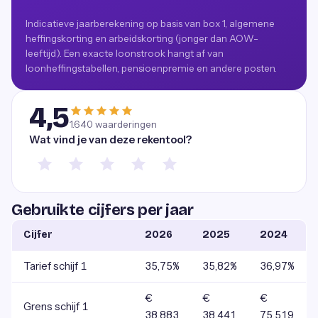
Indicatieve jaarberekening op basis van box 1, algemene
heffingskorting en arbeidskorting (jonger dan AOW-
leeftijd). Een exacte loonstrook hangt af van
loonheffingstabellen, pensioenpremie en andere posten.
4,5
1.640
waarderingen
Wat vind je van deze rekentool?
Gebruikte cijfers per jaar
Cijfer
2026
2025
2024
Tarief schijf 1
35,75%
35,82%
36,97%
€
€
€
Grens schijf 1
38.883
38.441
75.519