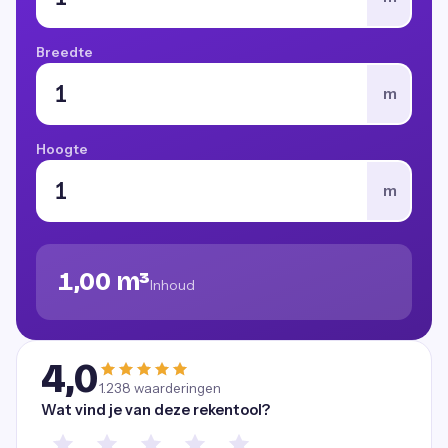
Breedte
m
Hoogte
m
1,00 m³
Inhoud
4,0
1.238
waarderingen
Wat vind je van deze rekentool?