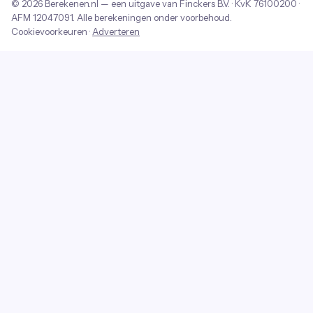
© 2026
Berekenen.nl
— een uitgave van
Finckers B.V.
· KvK
76100200
·
AFM
12047091
. Alle berekeningen onder voorbehoud.
Cookievoorkeuren
·
Adverteren