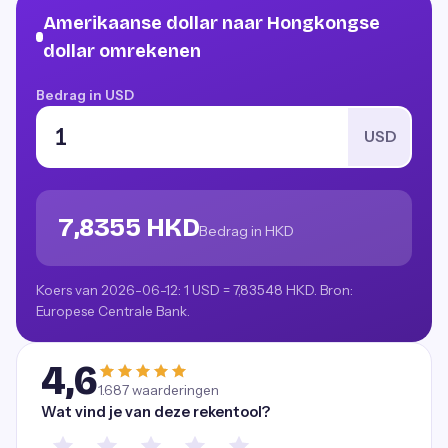
Amerikaanse dollar naar Hongkongse
dollar omrekenen
Bedrag in USD
USD
7,8355 HKD
Bedrag in HKD
Koers van 2026-06-12: 1 USD = 7,83548 HKD. Bron:
Europese Centrale Bank.
4,6
1.687
waarderingen
Wat vind je van deze rekentool?