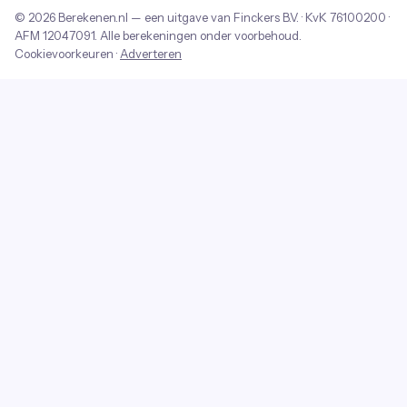
© 2026
Berekenen.nl
— een uitgave van
Finckers B.V.
· KvK
76100200
·
AFM
12047091
. Alle berekeningen onder voorbehoud.
Cookievoorkeuren
·
Adverteren