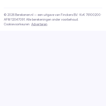
© 2026
Berekenen.nl
— een uitgave van
Finckers B.V.
· KvK
76100200
·
AFM
12047091
. Alle berekeningen onder voorbehoud.
Cookievoorkeuren
·
Adverteren