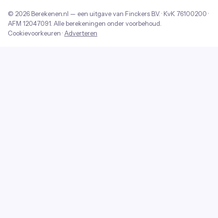
© 2026
Berekenen.nl
— een uitgave van
Finckers B.V.
· KvK
76100200
·
AFM
12047091
. Alle berekeningen onder voorbehoud.
Cookievoorkeuren
·
Adverteren