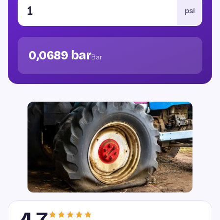
psi
0,0689 bar
Bar
4,7