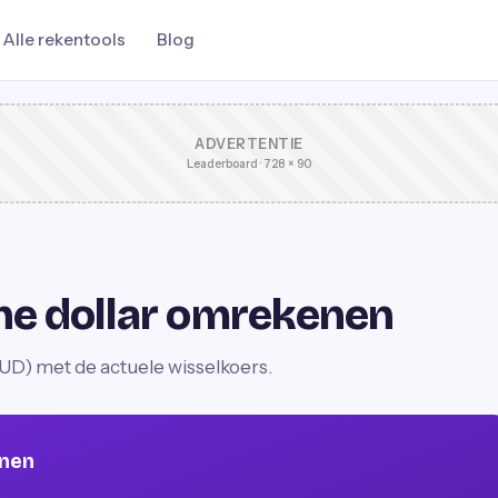
Alle rekentools
Blog
ADVERTENTIE
Leaderboard · 728 × 90
n
che dollar omrekenen
UD) met de actuele wisselkoers.
enen