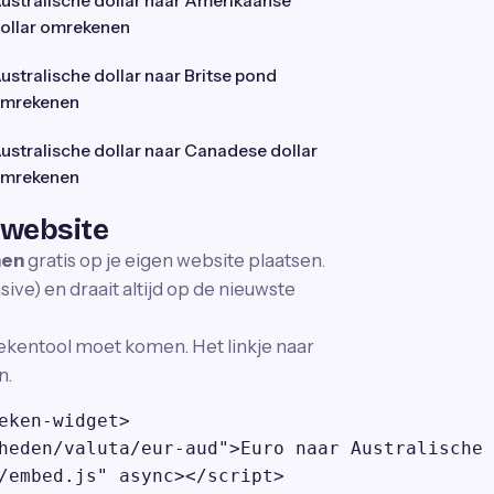
ustralische dollar naar Amerikaanse
ollar omrekenen
ustralische dollar naar Britse pond
mrekenen
ustralische dollar naar Canadese dollar
mrekenen
 website
nen
gratis op je eigen website plaatsen.
ve) en draait altijd op de nieuwste
ekentool moet komen. Het linkje naar
n.
eken-widget>

heden/valuta/eur-aud">Euro naar Australische 
/embed.js" async></script>