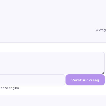
0
vra
Verstuur vraag
p deze pagina.