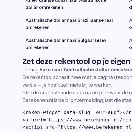
Amerikaanse dollar naar Australische
A
dollar omrekenen
d
Australische dollar naar Braziliaanse real
A
omrekenen
o
Australische dollar naar Bulgaarse lev
A
omrekenen
o
Zet deze rekentool op je eigen
Je mag
Euro naar Australische dollar omreke
De rekentool schaalt mee met je pagina (responsi
versie — je hoeft zelf niets bij te werken.
Plak de onderstaande code op de plek waar de r
Berekenen.nl is de bronvermelding; laat die staa
<reken-widget data-slug="eur-aud"></r
<a href="https://www.berekenen.nl/een
<script src="https://www.berekenen.nl