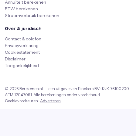
Annuïteit berekenen
BTW berekenen
Stroomverbruik berekenen
Over & juridisch
Contact & colofon
Privacyverklaring
Cookiestatement
Disclaimer
Toegankelijkheid
© 2026
Berekenen.nl
— een uitgave van
Finckers B.V.
· KvK
76100200
·
AFM
12047091
. Alle berekeningen onder voorbehoud.
Cookievoorkeuren
·
Adverteren