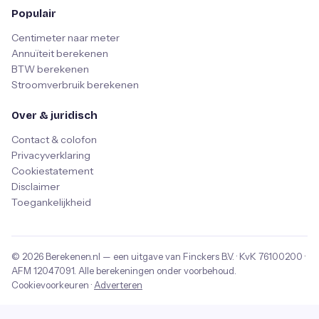
Populair
Centimeter naar meter
Annuïteit berekenen
BTW berekenen
Stroomverbruik berekenen
Over & juridisch
Contact & colofon
Privacyverklaring
Cookiestatement
Disclaimer
Toegankelijkheid
© 2026
Berekenen.nl
— een uitgave van
Finckers B.V.
· KvK
76100200
·
AFM
12047091
. Alle berekeningen onder voorbehoud.
Cookievoorkeuren
·
Adverteren