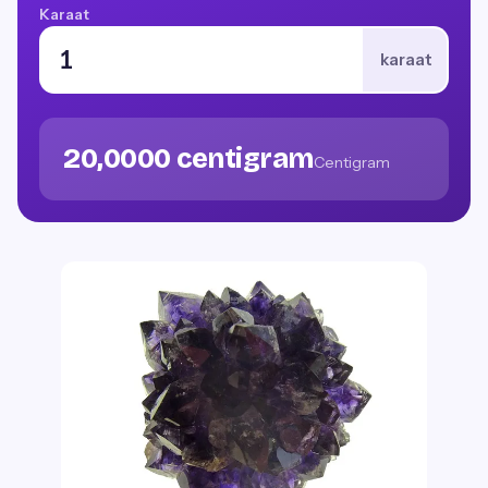
Karaat
karaat
20,0000 centigram
Centigram