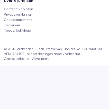
Over & juridisch
Contact & colofon
Privacyverklaring
Cookiestatement
Disclaimer
Toegankelijkheid
© 2026
Berekenen.nl
— een uitgave van
Finckers B.V.
· KvK
76100200
·
AFM
12047091
. Alle berekeningen onder voorbehoud.
Cookievoorkeuren
·
Adverteren