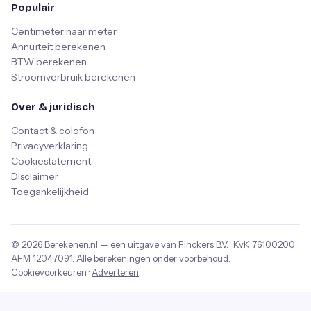
Populair
Centimeter naar meter
Annuïteit berekenen
BTW berekenen
Stroomverbruik berekenen
Over & juridisch
Contact & colofon
Privacyverklaring
Cookiestatement
Disclaimer
Toegankelijkheid
© 2026
Berekenen.nl
— een uitgave van
Finckers B.V.
· KvK
76100200
·
AFM
12047091
. Alle berekeningen onder voorbehoud.
Cookievoorkeuren
·
Adverteren