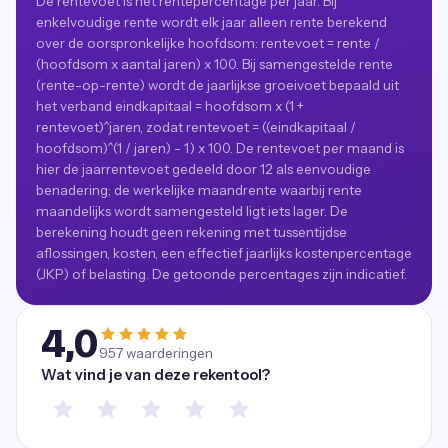
De rentevoet is het rentepercentage per jaar. Bij
enkelvoudige rente wordt elk jaar alleen rente berekend
over de oorspronkelijke hoofdsom: rentevoet = rente /
(hoofdsom x aantal jaren) x 100. Bij samengestelde rente
(rente-op-rente) wordt de jaarlijkse groeivoet bepaald uit
het verband eindkapitaal = hoofdsom x (1 +
rentevoet)^jaren, zodat rentevoet = ((eindkapitaal /
hoofdsom)^(1 / jaren) - 1) x 100. De rentevoet per maand is
hier de jaarrentevoet gedeeld door 12 als eenvoudige
benadering; de werkelijke maandrente waarbij rente
maandelijks wordt samengesteld ligt iets lager. De
berekening houdt geen rekening met tussentijdse
aflossingen, kosten, een effectief jaarlijks kostenpercentage
(JKP) of belasting. De getoonde percentages zijn indicatief.
4,0
957
waarderingen
Wat vind je van deze rekentool?