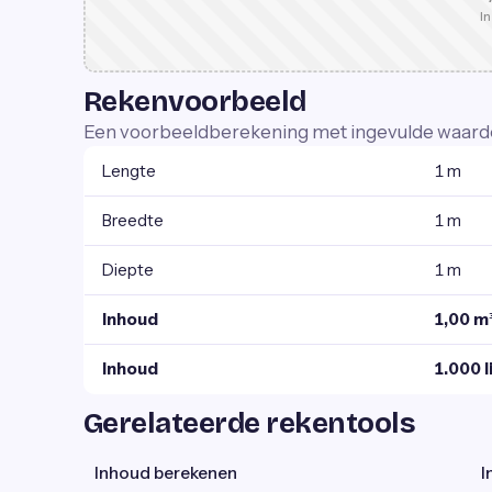
In
Rekenvoorbeeld
Een voorbeeldberekening met ingevulde waard
Lengte
1 m
Breedte
1 m
Diepte
1 m
Inhoud
1,00 m
Inhoud
1.000 l
Gerelateerde rekentools
Inhoud berekenen
I