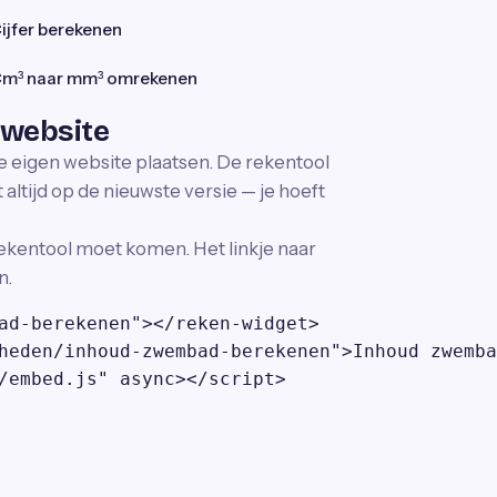
ijfer berekenen
m³ naar mm³ omrekenen
 website
je eigen website plaatsen. De rekentool
altijd op de nieuwste versie — je hoeft
ekentool moet komen. Het linkje naar
n.
ad-berekenen"></reken-widget>

heden/inhoud-zwembad-berekenen">Inhoud zwemba
/embed.js" async></script>