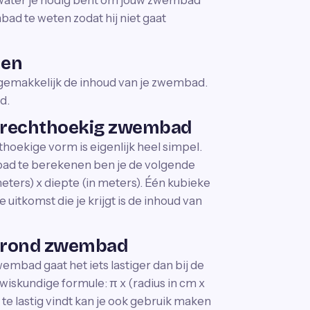
water je nodig bent om jouw zwembad
bad te weten zodat hij niet gaat
nen
 gemakkelijk de inhoud van je zwembad.
d.
n rechthoekig zwembad
ekige vorm is eigenlijk heel simpel.
ad te berekenen ben je de volgende
meters) x diepte (in meters). Één kubieke
uitkomst die je krijgt is de inhoud van
n rond zwembad
embad gaat het iets lastiger dan bij de
wiskundige formule: π x (radius in cm x
 te lastig vindt kan je ook gebruik maken