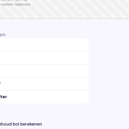
-content · responsive
en:
³
iter
nhoud bol berekenen