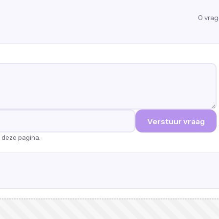
0
vra
Verstuur vraag
p deze pagina.