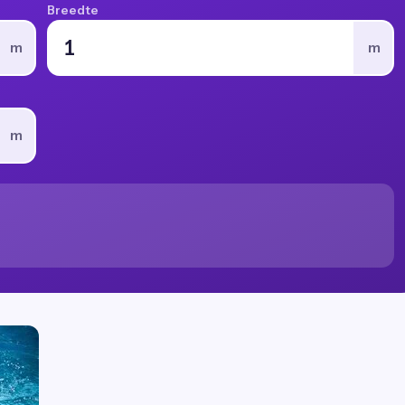
Breedte
m
m
m