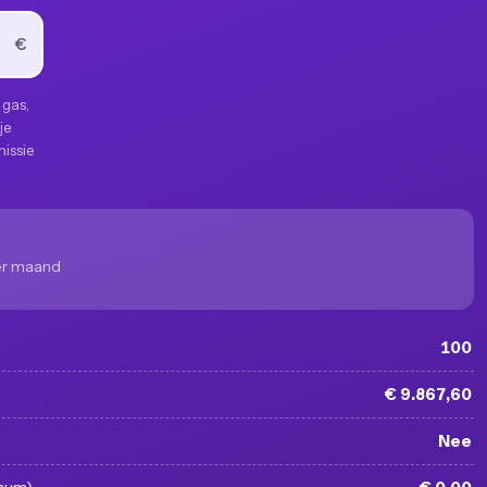
€
 gas,
 je
issie
per maand
100
€ 9.867,60
Nee