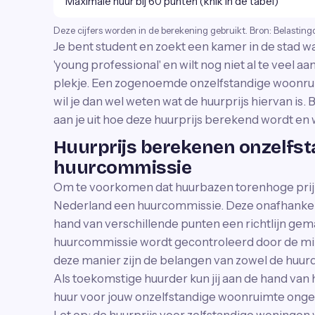
Maximale huur bij 60 punten (knik in de tabel)
Deze cijfers worden in de berekening gebruikt. Bron: Belasting
Je bent student en zoekt een kamer in de stad wa
'young professional' en wilt nog niet al te veel 
plekje. Een zogenoemde onzelfstandige woonruim
wil je dan wel weten wat de huurprijs hiervan is.
aan je uit hoe deze huurprijs berekend wordt en wa
Huurprijs berekenen onzelfs
huurcommissie
Om te voorkomen dat huurbazen torenhoge prijze
Nederland een huurcommissie. Deze onafhankelijk
hand van verschillende punten een richtlijn gem
huurcommissie wordt gecontroleerd door de min
deze manier zijn de belangen van zowel de huur
Als toekomstige huurder kun jij aan de hand va
huur voor jouw onzelfstandige woonruimte ongev