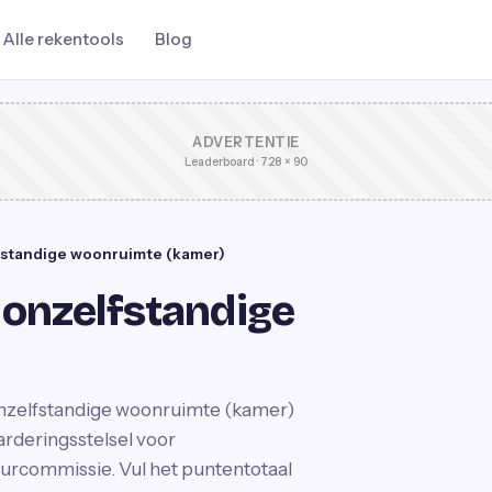
Alle rekentools
Blog
ADVERTENTIE
Leaderboard · 728 × 90
fstandige woonruimte (kamer)
 onzelfstandige
onzelfstandige woonruimte (kamer)
arderingsstelsel voor
rcommissie. Vul het puntentotaal