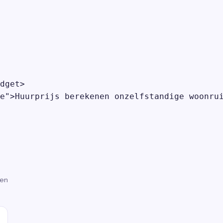
dget>

e">Huurprijs berekenen onzelfstandige woonrui
gen