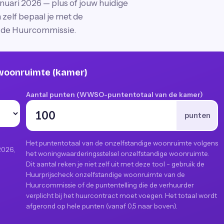
anuari 2026 — plus of jouw huidige
zelf bepaal je met de
 de Huurcommissie.
 woonruimte (kamer)
Aantal punten (WWSO-puntentotaal van de kamer)
punten
Het puntentotaal van de onzelfstandige woonruimte volgens
2026,
het woningwaarderingsstelsel onzelfstandige woonruimte.
Dit aantal reken je niet zelf uit met deze tool - gebruik de
Huurprijscheck onzelfstandige woonruimte van de
Huurcommissie of de puntentelling die de verhuurder
verplicht bij het huurcontract moet voegen. Het totaal wordt
afgerond op hele punten (vanaf 0,5 naar boven).