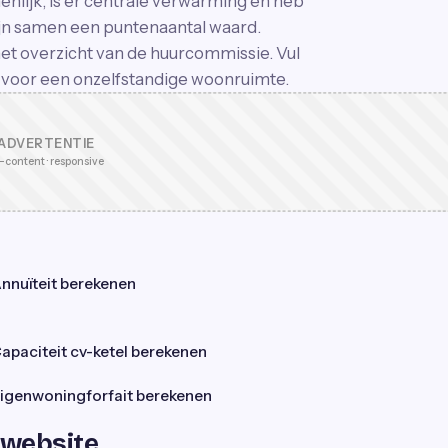
enlijk, is er centrale verwarming en heb
zijn samen een puntenaantal waard.
het overzicht van de huurcommissie. Vul
 voor een onzelfstandige woonruimte.
ADVERTENTIE
-content · responsive
nnuïteit berekenen
apaciteit cv-ketel berekenen
igenwoningforfait berekenen
 website