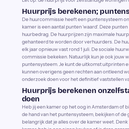
Let op: de huurprijs voor zelfstandige woninge
Huurprijs berekenen; punte
De huurcommissie heeft een puntensysteem ont
kamer is een aantal punten 'waard'. Deze punten
huurbedrag. De huurprijzen zijn maximale huurpr
gehanteerd te worden door verhuurders. De huu
elk jaar opnieuw vast rond 1 juli. De sociale hu
commissie bekeken. Natuurlijk kun je ook jouw 
puntensysteem. Je kunt de uitkomst uitprinten 
kunnen overigens geen rechten aan ontleend w
onderzoek doen voor het definitief vaststellen 
Huurprijs berekenen onzelfst
doen
Heb jij een kamer op het oog in Amsterdam of b
de hand van het puntensysteem, bekijken of de ge
belangrijk dat je alles over de kamer weet. Den