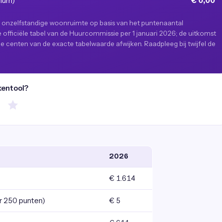
imum)
€ 0,00
r onzelfstandige woonruimte op basis van het puntenaantal
officiële tabel van de Huurcommissie per 1 januari 2026; de uitkomst
e centen van de exacte tabelwaarde afwijken. Raadpleeg bij twijfel de
kentool?
2026
€ 1.614
r 250 punten)
€ 5