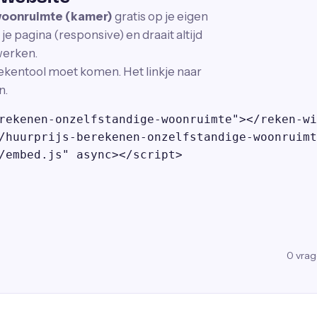
woonruimte (kamer)
gratis op je eigen
e pagina (responsive) en draait altijd
 werken.
ekentool moet komen. Het linkje naar
n.
rekenen-onzelfstandige-woonruimte"></reken-wi
/huurprijs-berekenen-onzelfstandige-woonruimt
/embed.js" async></script>
0
vra