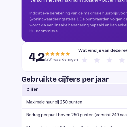
Verschil met het maximum (positief = boven max
Indicatieve berekening van de maximale huurprijs voo
(woningwaarderingsstelsel). De puntwaarden volgen de 
wordt via een lineaire benadering bepaald en kan enkel
Huurcommissie.
Wat vind je van deze re
4,2
1.781
waarderingen
Gebruikte cijfers per jaar
Cijfer
Maximale huur bij 250 punten
Bedrag per punt boven 250 punten (verschil 249 naa