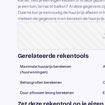
kamer, heb je een eigen keuken of is deze gezam
je een tuin, terras of balkon? Al deze gegevens 
Daarna kun je eenvoudig de huurprijs aflezen in 
meteen de gegevens in en bereken de huurprijs
In
Gerelateerde rekentools
Maximale huurprijs berekenen
A
(huurwoningen)
Behangrollen berekenen
C
Duur aflossen lening berekenen
E
Zet deze rekentool op je eigen