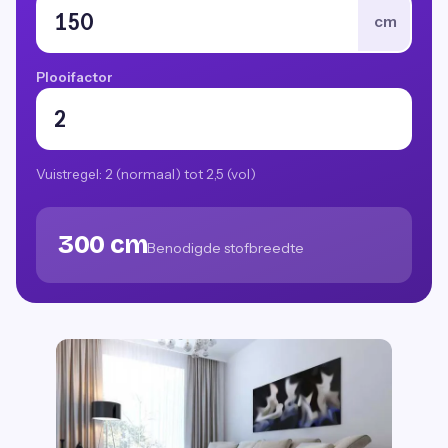
cm
Plooifactor
Vuistregel: 2 (normaal) tot 2,5 (vol)
300 cm
Benodigde stofbreedte